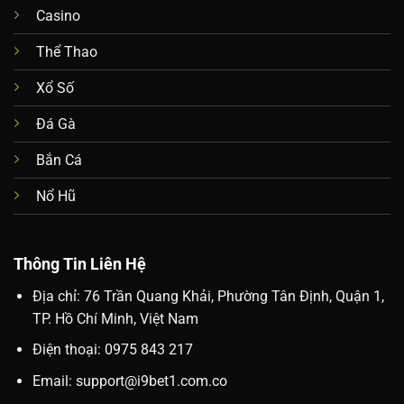
Casino
Thể Thao
Xổ Số
Đá Gà
Bắn Cá
Nổ Hũ
Thông Tin Liên Hệ
Địa chỉ: 76 Trần Quang Khải, Phường Tân Định, Quận 1,
TP. Hồ Chí Minh, Việt Nam
Điện thoại: 0975 843 217
Email:
support@i9bet1.com.co