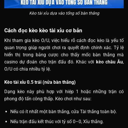
Kèo tài xỉu dựa vào tổng số bàn thắng
Cách đọc kèo kèo tài xỉu cơ bản
Khi tham gia kèo O/U, việc hiểu rõ cách đọc kèo là yếu tố
quan trọng giúp người chơi ra quyết định chính xác. Tỷ lệ
hiển thị trong bảng cược cho thấy mốc bàn thắng mà
casino dự đoán cho trận đấu đó. Khác với
kèo châu Âu
,
O/U có chia nhiều tỷ lệ.
Kèo tài xỉu 0.5 trái (nửa bàn thắng)
Dạng kèo này phù hợp với hiệp 1 hoặc những trận có
phong độ tấn công thấp. Kèo chơi như sau:
Nếu có ít nhất một bàn thắng, cửa Tài thắng toàn bộ.
Nếu trận đấu kết thúc với tỷ số 0–0, Xỉu thắng.