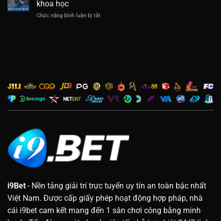
hỗ
khoa học
–
trợ
ở
Chức năng bình luận bị tắt
Tổng
hack
Nuôi
hợp
bắn
gà
kiến
cá
cựa
thức
cực
sắt
quan
đỉnh
hiệu
trọng
quả
cần
với
nắm
cách
rõ
cải
thiện
thể
lực
khoa
học
i9Bet
- Nền tảng giải trí trực tuyến uy tín an toàn bậc nhất
Việt Nam. Được cấp giấy phép hoạt động hợp pháp, nhà
cái i9bet cam kết mang đến 1 sân chơi công bằng minh