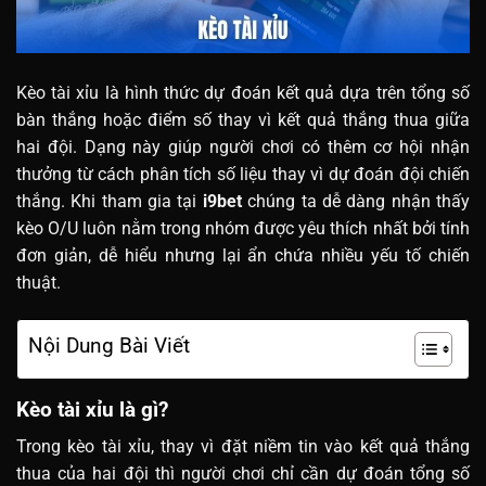
Kèo tài xỉu là hình thức dự đoán kết quả dựa trên tổng số
bàn thắng hoặc điểm số thay vì kết quả thắng thua giữa
hai đội. Dạng này giúp người chơi có thêm cơ hội nhận
thưởng từ cách phân tích số liệu thay vì dự đoán đội chiến
thắng. Khi tham gia tại
i9bet
chúng ta dễ dàng nhận thấy
kèo O/U luôn nằm trong nhóm được yêu thích nhất bởi tính
đơn giản, dễ hiểu nhưng lại ẩn chứa nhiều yếu tố chiến
thuật.
Nội Dung Bài Viết
Kèo tài xỉu là gì?
Trong kèo tài xỉu, thay vì đặt niềm tin vào kết quả thắng
thua của hai đội thì người chơi chỉ cần dự đoán tổng số