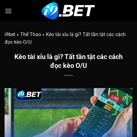
Chuyển
đến
nội
dung
i9bet
»
Thể Thao
»
Kèo tài xỉu là gì? Tất tần tật các cách
đọc kèo O/U
Kèo tài xỉu là gì? Tất tần tật các cách
đọc kèo O/U