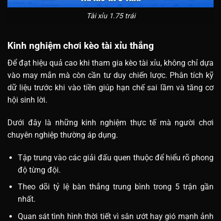
Tài xỉu 1.75 trái
Kinh nghiệm chơi kèo tài xỉu thắng
Để đạt hiệu quả cao khi tham gia kèo tài xỉu, không chỉ dựa
vào may mắn mà còn cần tư duy chiến lược. Phân tích kỹ
dữ liệu trước khi vào tiền giúp hạn chế sai lầm và tăng cơ
hội sinh lời.
Dưới đây là những kinh nghiệm thực tế mà người chơi
chuyên nghiệp thường áp dụng.
Tập trung vào các giải đấu quen thuộc để hiểu rõ phong
độ từng đội.
Theo dõi tỷ lệ bàn thắng trung bình trong 5 trận gần
nhất.
Quan sát tình hình thời tiết vì sân ướt hay gió mạnh ảnh