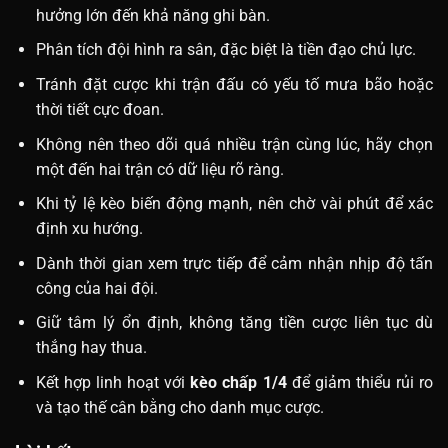
hưởng lớn đến khả năng ghi bàn.
Phân tích đội hình ra sân, đặc biệt là tiền đạo chủ lực.
Tránh đặt cược khi trận đấu có yếu tố mưa bão hoặc
thời tiết cực đoan.
Không nên theo dõi quá nhiều trận cùng lúc, hãy chọn
một đến hai trận có dữ liệu rõ ràng.
Khi tỷ lệ kèo biến động mạnh, nên chờ vài phút để xác
định xu hướng.
Dành thời gian xem trực tiếp để cảm nhận nhịp độ tấn
công của hai đội.
Giữ tâm lý ổn định, không tăng tiền cược liên tục dù
thắng hay thua.
Kết hợp linh hoạt với
kèo chấp 1/4
để giảm thiểu rủi ro
và tạo thế cân bằng cho danh mục cược.