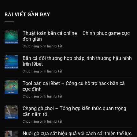
BÀI VIẾT GẦN ĐÂY
Thuật toán bắn cá online – Chinh phục game cực
đơn giản
ở
Chức năng bình luận bị tắt
Thuật
toán
Bắn cá đổi thưởng hợp pháp, rinh thưởng hậu hĩnh
bắn
trên i9bet
cá
ở
Chức năng bình luận bị tắt
online
Bắn
–
cá
Tool bắn cá i9bet – Công cụ hỗ trợ hack bắn cá
Chinh
đổi
phục
cực đỉnh
thưởng
game
ở
Chức năng bình luận bị tắt
hợp
cực
Tool
pháp,
đơn
bắn
Chạng gà chọi – Tổng hợp kiến thức quan trọng
rinh
giản
cá
thưởng
cần nắm rõ
i9bet
hậu
ở
Chức năng bình luận bị tắt
–
hĩnh
Chạng
Công
trên
gà
Nuôi gà cựa sắt hiệu quả với cách cải thiện thể lực
cụ
i9bet
chọi