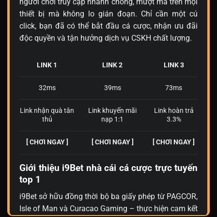
người chơi truy cập nhanh chóng, mượt mà trên mọi
thiết bị mà không lo gián đoạn. Chỉ cần một cú
click, bạn đã có thể bắt đầu cá cược, nhận ưu đãi
độc quyền và tận hưởng dịch vụ CSKH chất lượng.
LINK 1
LINK 2
LINK 3
32ms
39ms
73ms
Link nhận quà tân
Link khuyến mãi
Link hoàn trả
thủ
nạp 1:1
3.3%
[ CHƠI NGAY ]
[ CHƠI NGAY ]
[ CHƠI NGAY ]
Giới thiệu i9Bet nhà cái cá cược trực tuyến
top 1
i9Bet sở hữu đồng thời bộ ba giấy phép từ PAGCOR,
Isle of Man và Curacao Gaming – thực hiện cam kết