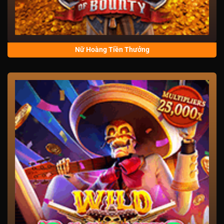
Ưu đãi nạp
Nhận ngay 29.999K cho lần nạp đầu tiên
đầu
Website tối ưu trên desktop & mobile, app
Nữ Hoàng Tiền Thưởng
Nền tảng
iOS & Android
Tốc độ máy
Load nhanh 32ms – 89ms với tốc độ truy
chủ
cập ổn định
Tại sao nên yên tâm khi cá cược tại i9Bet?
Người chơi có thể hoàn toàn yên tâm khi cá cược tại
i9Bet, nhờ hệ thống web/app đều đã qua kiểm
duyệt nghiêm ngặt, chứng nhận pháp lý đầy đủ và
các trò chơi được kiểm định công bằng bởi
eCORGA.
Điều khoản rõ ràng bảo vệ quyền lợi của mỗi hội
viên