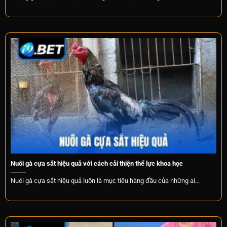
Hướng dẫn tham gia cá cược đơn giản tại
i9Bet
Tham gia cá cược tại i9Bet cực kỳ đơn giản, phù
hợp với người mới lẫn hội viên lâu năm. Người chơi
chỉ cần đăng ký tài khoản, nạp tiền và chọn trò chơi
hoặc kèo cược yêu thích để bắt đầu trải nghiệm
ngay lập tức.
Cách đăng ký i9Bet thành công chỉ sau 30 giây
Dưới đây là 6 bước
đăng ký i9Bet
, hướng dẫn chi
tiết giúp bạn nhanh chóng hoàn tất thao tác để trở
thành hội viên chính thức của nhà cái.
Nuôi gà cựa sắt hiệu quả với cách cải thiện thể lực khoa học
Nuôi gà cựa sắt hiệu quả luôn là mục tiêu hàng đầu của những ai...