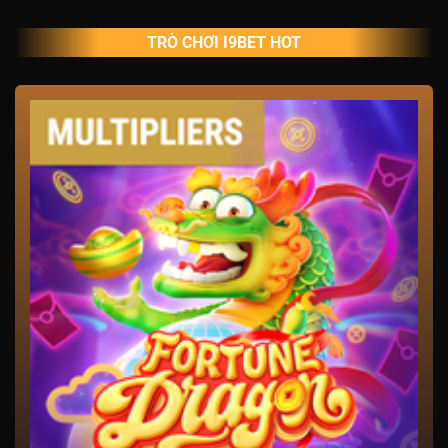
đáp ứng đầy đủ tiêu chuẩn kiểm duyệt nghiêm
ngặt. Cơ sở pháp lý này còn đảm bảo nhà cái hoạt
TRÒ CHƠI I9BET HOT
động hợp pháp, cung cấp chính sách minh bạch
gồm có quyền riêng tư, điều khoản dịch vụ,
miễn trừ
trách nhiệm
,…
Thông tin chính thức về i9Bet
Toàn bộ giấy phép hoạt động đều được công khai
ngay trên trang web/app, đồng nghĩa với việc mọi