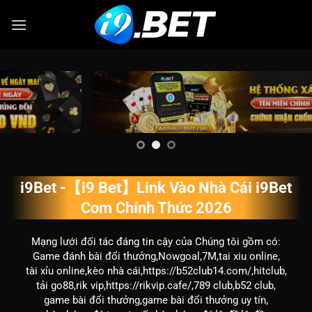
Chuyển
đến
nội
dung
i9Bet -【i9 Bet】Link Vào Nhà Cái i9Bet
Com Chính Thức 2026
Mạng lưới đối tác đáng tin cậy của Chúng tôi gồm có:
Game đánh bài đổi thưởng
,
Nowgoal
,
7M
,
tai xiu online
,
tài xỉu online
,
kèo nhà cái
,
https://b52club14.com/
,
hitclub
,
tải go88
,
rik vip
,
https://rikvip.cafe/
,
789 club
,
b52 club
,
game bài đổi thưởng
,
game bài đổi thưởng uy tín
,