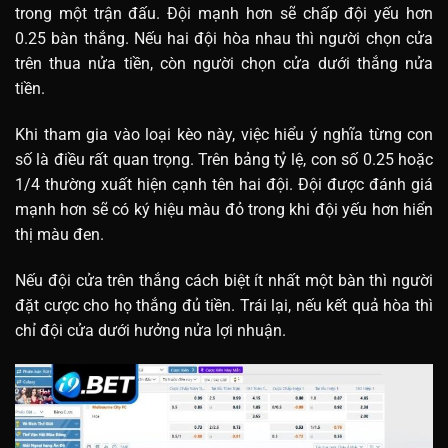
trong một trận đấu. Đội mạnh hơn sẽ chấp đội yếu hơn
0.25 bàn thắng. Nếu hai đội hòa nhau thì người chọn cửa
trên thua nửa tiền, còn người chọn cửa dưới thắng nửa
tiền.
Khi tham gia vào loại kèo này, việc hiểu ý nghĩa từng con
số là điều rất quan trọng. Trên bảng tỷ lệ, con số 0.25 hoặc
1/4 thường xuất hiện cạnh tên hai đội. Đội được đánh giá
mạnh hơn sẽ có ký hiệu màu đỏ trong khi đội yếu hơn hiển
thị màu đen.
Nếu đội cửa trên thắng cách biệt ít nhất một bàn thì người
đặt cược cho họ thắng đủ tiền. Trái lại, nếu kết quả hòa thì
chỉ đội cửa dưới hưởng nửa lợi nhuận.