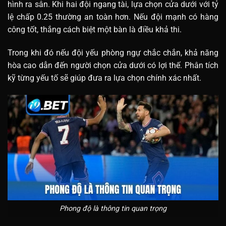
hình ra sân. Khi hai đội ngang tài, lựa chọn cửa dưới với tỷ
lệ chấp 0.25 thường an toàn hơn. Nếu đội mạnh có hàng
công tốt, thắng cách biệt một bàn là điều khả thi.
Trong khi đó nếu đội yếu phòng ngự chắc chắn, khả năng
hòa cao dẫn đến người chọn cửa dưới có lợi thế. Phân tích
kỹ từng yếu tố sẽ giúp đưa ra lựa chọn chính xác nhất.
Phong độ là thông tin quan trọng