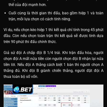
thế của đội mạnh hơn.
Cuối cùng là thời gian thi đấu, bao gồm hiệp 1 và toàn
trận, mỗi lựa chọn có cách tính riêng.
Ví dụ, nếu chọn kèo hiệp 1 thì kết quả chỉ tính trong 45 phút
đầu. Còn nếu chọn toàn trận thì kết quả sẽ được tính dựa
trên 90 phút thi đấu chính thức.
Giả sử đội A chấp đội B 1/4 trái. Khi trận đấu hòa, người
chọn đội A mất nửa tiền còn người chọn đội B nhận lại nửa
tiền lời. Nếu đội A thắng cách biệt 1 bàn thì người chọn A
thắng đủ. Khi đội B giành chiến thắng, người đặt đội A
thua toàn bộ số vốn.