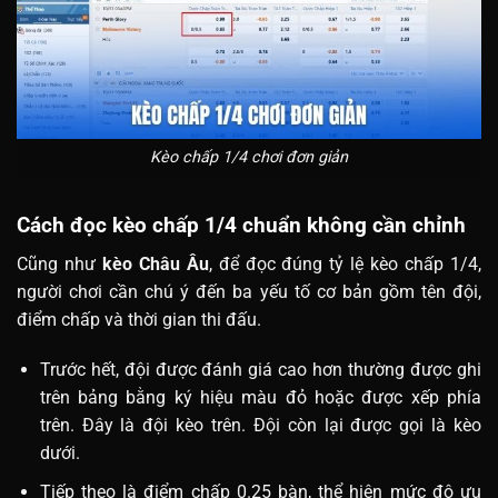
Kèo chấp 1/4 chơi đơn giản
Cách đọc kèo chấp 1/4 chuẩn không cần chỉnh
Cũng như
kèo Châu Âu
, để đọc đúng tỷ lệ kèo chấp 1/4,
người chơi cần chú ý đến ba yếu tố cơ bản gồm tên đội,
điểm chấp và thời gian thi đấu.
Trước hết, đội được đánh giá cao hơn thường được ghi
trên bảng bằng ký hiệu màu đỏ hoặc được xếp phía
trên. Đây là đội kèo trên. Đội còn lại được gọi là kèo
dưới.
Tiếp theo là điểm chấp 0.25 bàn, thể hiện mức độ ưu