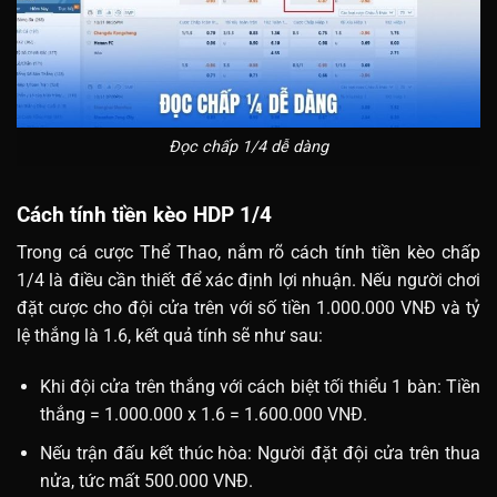
Đọc chấp 1/4 dễ dàng
Cách tính tiền kèo HDP 1/4
Trong cá cược Thể Thao, nắm rõ cách tính tiền kèo chấp
1/4 là điều cần thiết để xác định lợi nhuận. Nếu người chơi
đặt cược cho đội cửa trên với số tiền 1.000.000 VNĐ và tỷ
lệ thắng là 1.6, kết quả tính sẽ như sau:
Khi đội cửa trên thắng với cách biệt tối thiểu 1 bàn: Tiền
thắng = 1.000.000 x 1.6 = 1.600.000 VNĐ.
Nếu trận đấu kết thúc hòa: Người đặt đội cửa trên thua
nửa, tức mất 500.000 VNĐ.