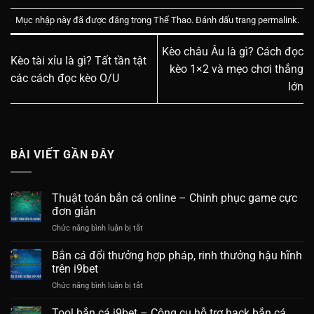
Mục nhập này đã được đăng trong
Thể Thao
. Đánh dấu trang
permalink
.
Kèo châu Âu là gì? Cách đọc
Kèo tài xỉu là gì? Tất tần tật
kèo 1×2 và mẹo chơi thắng
các cách đọc kèo O/U
lớn
BÀI VIẾT GẦN ĐÂY
Thuật toán bắn cá online – Chinh phục game cực
đơn giản
ở
Chức năng bình luận bị tắt
Thuật
toán
Bắn cá đổi thưởng hợp pháp, rinh thưởng hậu hĩnh
bắn
trên i9bet
cá
ở
Chức năng bình luận bị tắt
online
Bắn
–
cá
Tool bắn cá i9bet – Công cụ hỗ trợ hack bắn cá
Chinh