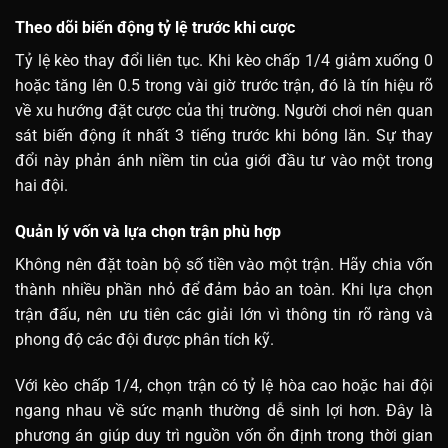
Theo dõi biến động tỷ lệ trước khi cược
Tỷ lệ kèo thay đổi liên tục. Khi kèo chấp 1/4 giảm xuống 0
hoặc tăng lên 0.5 trong vài giờ trước trận, đó là tín hiệu rõ
về xu hướng đặt cược của thị trường. Người chơi nên quan
sát biến động ít nhất 3 tiếng trước khi bóng lăn. Sự thay
đổi này phản ánh niềm tin của giới đầu tư vào một trong
hai đội.
Quản lý vốn và lựa chọn trận phù hợp
Không nên đặt toàn bộ số tiền vào một trận. Hãy chia vốn
thành nhiều phần nhỏ để đảm bảo an toàn. Khi lựa chọn
trận đấu, nên ưu tiên các giải lớn vì thông tin rõ ràng và
phong độ các đội được phân tích kỹ.
Với kèo chấp 1/4, chọn trận có tỷ lệ hòa cao hoặc hai đội
ngang nhau về sức mạnh thường dễ sinh lợi hơn. Đây là
phương án giúp duy trì nguồn vốn ổn định trong thời gian