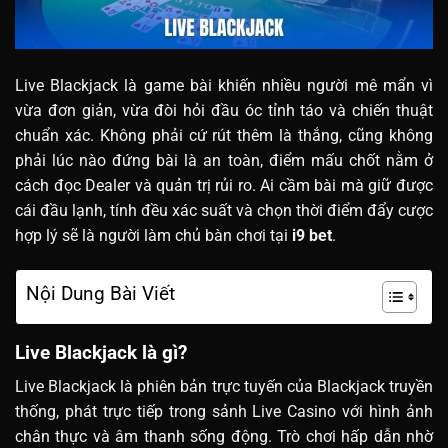
Live Blackjack là game bài khiến nhiều người mê mẩn vì
vừa đơn giản, vừa đòi hỏi đầu óc tỉnh táo và chiến thuật
chuẩn xác. Không phải cứ rút thêm là thắng, cũng không
phải lúc nào đứng bài là an toàn, điểm mấu chốt nằm ở
cách đọc Dealer và quản trị rủi ro. Ai cầm bài mà giữ được
cái đầu lạnh, tính đều xác suất và chọn thời điểm đẩy cược
hợp lý sẽ là người làm chủ bàn chơi tại
i9 bet
.
Nội Dung Bài Viết
Live Blackjack là gì?
Live Blackjack là phiên bản trực tuyến của Blackjack truyền
thống, phát trực tiếp trong sảnh Live Casino với hình ảnh
chân thực và âm thanh sống động. Trò chơi hấp dẫn nhờ