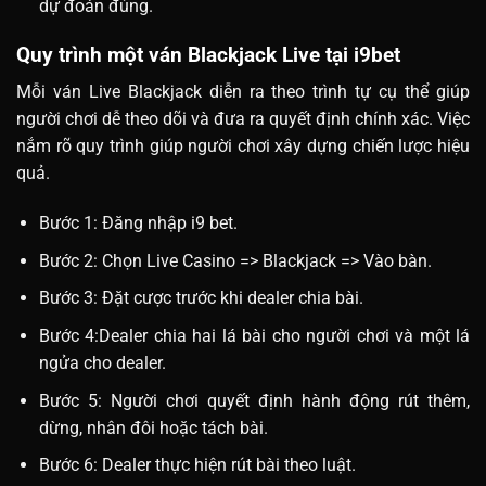
dự đoán đúng.
Quy trình một ván Blackjack Live tại i9bet
Mỗi ván Live Blackjack diễn ra theo trình tự cụ thể giúp
người chơi dễ theo dõi và đưa ra quyết định chính xác. Việc
nắm rõ quy trình giúp người chơi xây dựng chiến lược hiệu
quả.
Bước 1: Đăng nhập i9 bet.
Bước 2: Chọn Live Casino => Blackjack => Vào bàn.
Bước 3: Đặt cược trước khi dealer chia bài.
Bước 4:Dealer chia hai lá bài cho người chơi và một lá
ngửa cho dealer.
Bước 5: Người chơi quyết định hành động rút thêm,
dừng, nhân đôi hoặc tách bài.
Bước 6: Dealer thực hiện rút bài theo luật.