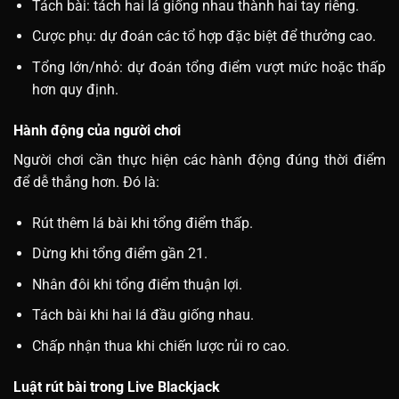
Tách bài: tách hai lá giống nhau thành hai tay riêng.
Cược phụ: dự đoán các tổ hợp đặc biệt để thưởng cao.
Tổng lớn/nhỏ: dự đoán tổng điểm vượt mức hoặc thấp
hơn quy định.
Hành động của người chơi
Người chơi cần thực hiện các hành động đúng thời điểm
để dễ thắng hơn. Đó là:
Rút thêm lá bài khi tổng điểm thấp.
Dừng khi tổng điểm gần 21.
Nhân đôi khi tổng điểm thuận lợi.
Tách bài khi hai lá đầu giống nhau.
Chấp nhận thua khi chiến lược rủi ro cao.
Luật rút bài trong Live Blackjack