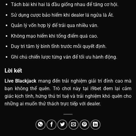
Tách bài khi hai lá đầu giống nhau để tăng cơ hội.
Sử dụng cược bảo hiểm khi dealer lá ngửa là Át.
Quản lý vốn hợp lý để trải qua nhiều ván.
Không mạo hiểm khi tổng điểm quá cao.
Duy trì tâm lý bình tĩnh trước mỗi quyết định.
Ghi chú chiến lược từng ván để tối ưu hành động.
Lời kết
Live Blackjack
mang đến trải nghiệm giải trí đỉnh cao mà
bạn không thể quên. Trò chơi này tại i9bet đem lại cảm
giác kịch tính, hứng thú trí tuệ và trải nghiệm khó quên cho
những ai muốn thử thách trực tiếp với dealer.