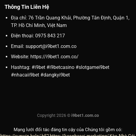
Thông Tin Liên Hệ
Địa chỉ: 76 Trần Quang Khải, Phường Tân Định, Quận 1,
TP. Hồ Chí Minh, Việt Nam
Điện thoại: 0975 843 217
Email:
support@i9bet1.com.co
Website: https://i9bet1.com.co/
Hashtag: #i9bet #i9betcasino #slotgamei9bet
#nhacaii9bet #dangkyi9bet
Copyright 2026 ©
i9bet1.com.co
Mạng lưới đối tác đáng tin cậy của Chúng tôi gồm có: