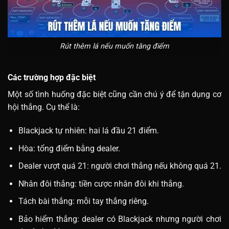
Rút thêm lá nếu muốn tăng điểm
Các trường hợp đặc biệt
Một số tình huống đặc biệt cũng cần chú ý để tận dụng cơ
hội thắng. Cụ thể là:
Blackjack tự nhiên: hai lá đầu 21 điểm.
Hòa: tổng điểm bằng dealer.
Dealer vượt quá 21: người chơi thắng nếu không quá 21.
Nhân đôi thắng: tiền cược nhân đôi khi thắng.
Tách bài thắng: mỗi tay thắng riêng.
Bảo hiểm thắng: dealer có Blackjack nhưng người chơi