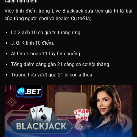
Cách tính điểm
Việc tính điểm trong Live Blackjack dựa trên giá trị lá bài
của từng người chơi và dealer. Cụ thể là;
Lá 2 đến 10 có giá trị tương ứng.
J, Q, K tính 10 điểm.
Át tính 1 hoặc 11 tùy tình huống.
Tổng điểm càng gần 21 càng có cơ hội thắng.
Trường hợp vượt quá 21 bị coi là thua.