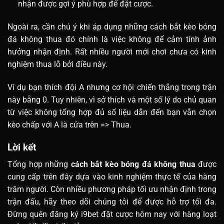
nhận được gợi ý phù hợp để đặt cược.
Ngoài ra, cần chú ý khi áp dụng những cách bắt kèo bóng
đá không thua đó chính là việc không để cảm tính ảnh
hưởng nhận định. Rất nhiều người mới chơi chưa có kinh
nghiệm thua lỗ bởi điều này.
Ví dụ bạn thích đội A nhưng cơ hội chiến thắng trong trận
này bằng 0. Tuy nhiên, vì sở thích và một số lý do chủ quan
từ việc không tổng hợp đủ số liệu dẫn đến bạn vẫn chọn
kèo chấp với A là cửa trên => Thua.
Lời kết
Tổng hợp những
cách bắt kèo bóng đá không thua
được
cung cấp trên đây dựa vào kinh nghiệm thực tế của hàng
trăm người. Còn nhiều phương pháp tối ưu nhận định trong
trận đấu, hãy theo dõi chúng tôi để được hỗ trợ tối đa.
Đừng quên đăng ký i9bet đặt cược hôm nay với hàng loạt