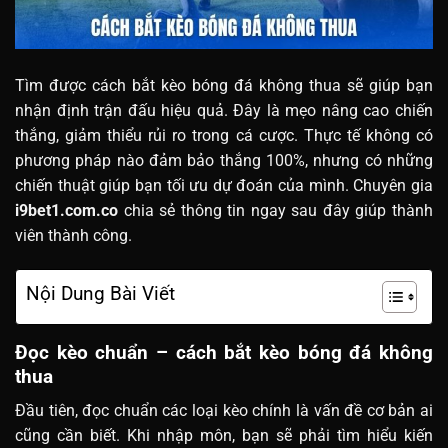
Tìm được cách bắt kèo bóng đá không thua sẽ giúp bạn
nhận định trận đấu hiệu quả. Đây là mẹo nâng cao chiến
thắng, giảm thiểu rủi ro trong cá cược. Thực tế không có
phương pháp nào đảm bảo thắng 100%, nhưng có những
chiến thuật giúp bạn tối ưu dự đoán của mình. Chuyên gia
i9bet1.com.co
chia sẻ thông tin ngay sau đây giúp thành
viên thành công.
Nội Dung Bài Viết
Đọc kèo chuẩn – cách bắt kèo bóng đá không
thua
Đầu tiên, đọc chuẩn các loại kèo chính là vấn đề cơ bản ai
cũng cần biết. Khi nhập môn, bạn sẽ phải tìm hiểu kiến