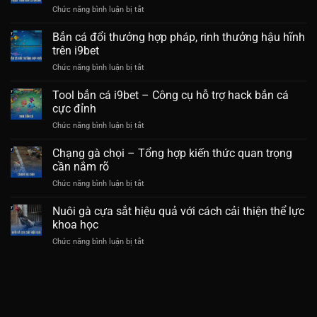
ở
Chức năng bình luận bị tắt
Thuật
toán
Bắn cá đổi thưởng hợp pháp, rinh thưởng hậu hĩnh
bắn
trên i9bet
cá
ở
Chức năng bình luận bị tắt
online
Bắn
–
cá
Tool bắn cá i9bet – Công cụ hỗ trợ hack bắn cá
Chinh
đổi
phục
cực đỉnh
thưởng
game
ở
Chức năng bình luận bị tắt
hợp
cực
Tool
pháp,
đơn
bắn
Chạng gà chọi – Tổng hợp kiến thức quan trọng
rinh
giản
cá
thưởng
cần nắm rõ
i9bet
hậu
ở
Chức năng bình luận bị tắt
–
hĩnh
Chạng
Công
trên
gà
Nuôi gà cựa sắt hiệu quả với cách cải thiện thể lực
cụ
i9bet
chọi
hỗ
khoa học
–
trợ
ở
Chức năng bình luận bị tắt
Tổng
hack
Nuôi
hợp
bắn
gà
kiến
cá
cựa
thức
cực
sắt
quan
đỉnh
hiệu
trọng
quả
cần