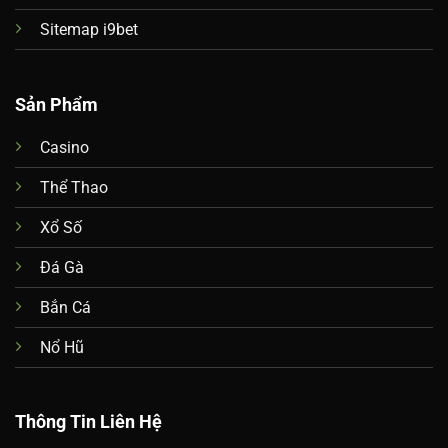
Sitemap i9bet
Sản Phẩm
Casino
Thể Thao
Xổ Số
Đá Gà
Bắn Cá
Nổ Hũ
Thông Tin Liên Hệ