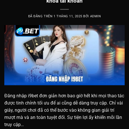
khóa tài khoản
ĐÃ ĐĂNG TRÊN
1 THÁNG 11, 2025
BỞI
ADMIN
Đăng nhập i9bet đơn giản hơn bao giờ hết khi mọi thao tác
được tinh chỉnh tối ưu để ai cũng dễ dàng truy cập. Chỉ vài
giây, người chơi đã có thể bước vào không gian giải trí
mượt mà và an toàn tuyệt đối. Sự tiện lợi ấy khiến mỗi lần
truy cập…