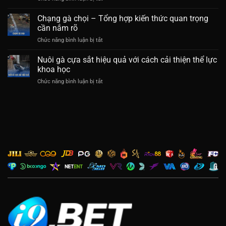
cực
Tool
pháp,
đơn
bắn
Chạng gà chọi – Tổng hợp kiến thức quan trọng
rinh
giản
cá
thưởng
cần nắm rõ
i9bet
hậu
ở
Chức năng bình luận bị tắt
–
hĩnh
Chạng
Công
trên
gà
Nuôi gà cựa sắt hiệu quả với cách cải thiện thể lực
cụ
i9bet
chọi
hỗ
khoa học
–
trợ
ở
Chức năng bình luận bị tắt
Tổng
hack
Nuôi
hợp
bắn
gà
kiến
cá
cựa
thức
cực
sắt
quan
đỉnh
hiệu
trọng
quả
cần
với
nắm
cách
rõ
cải
thiện
thể
lực
khoa
học