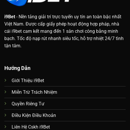
i9Bet
- Nền tảng giải trí trực tuyến uy tín an toàn bậc nhất
Việt Nam. Được cấp giấy phép hoạt động hợp pháp, nhà
cái i9bet cam kết mang đến 1 sân chơi công bằng minh
bạch. Tốc độ nạp rút nhanh siêu tốc, hỗ trợ nhiệt 24/7 tình
tận tâm.
Hướng Dẫn
Giới Thiệu i9Bet
Miễn Trừ Trách Nhiệm
Quyền Riêng Tư
Điều Kiện Điều Khoản
Liên Hệ Cskh i9Bet